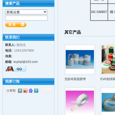
搜索产品
XK-SM807
棉 
其它产品
联系我们
联系人:
陈先生
电话:
13913267809
传真:
邮箱:
ksyhjd@163.com
无纺布双面胶带
EVA泡绵
我要订阅