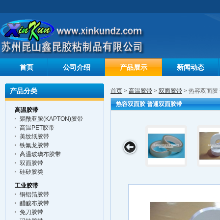
首页
公司介绍
产品展示
新闻动态
产品分类
首页
>
高温胶带
>
双面胶带
> 热容双面胶
热容双面胶 普通双面胶带
高温胶带
聚酰亚胺(KAPTON)胶带
高温PET胶带
美纹纸胶带
铁氟龙胶带
高温玻璃布胶带
双面胶带
硅矽胶类
工业胶带
铜铝箔胶带
醋酸布胶带
免刀胶带