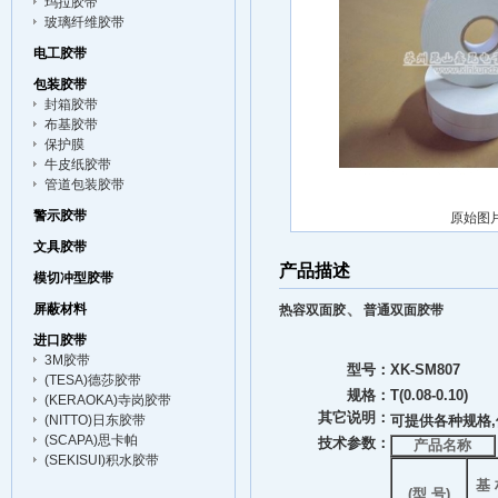
玛拉胶带
玻璃纤维胶带
电工胶带
包装胶带
封箱胶带
布基胶带
保护膜
牛皮纸胶带
管道包装胶带
警示胶带
原始图
文具胶带
产品描述
模切冲型胶带
、
屏蔽材料
热容双面胶
普通双面胶带
进口胶带
3M胶带
型号：
XK-SM807
(TESA)德莎胶带
规格：
T(0.08-0.10)
(KERAOKA)寺岗胶带
其它说明：
(NITTO)日东胶带
可提供各种规格,
(SCAPA)思卡帕
技术参数：
产品名称
(SEKISUI)积水胶带
基 
(型 号)